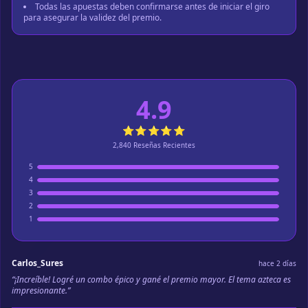
Todas las apuestas deben confirmarse antes de iniciar el giro
para asegurar la validez del premio.
4.9
⭐⭐⭐⭐⭐
2,840 Reseñas Recientes
5
4
3
2
1
Carlos_Sures
hace 2 días
“¡Increíble! Logré un combo épico y gané el premio mayor. El tema azteca es
impresionante.”