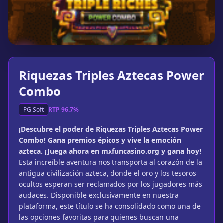
▶
Riquezas Triples Aztecas Power
Combo
PG Soft
RTP 96.7%
¡Descubre el poder de Riquezas Triples Aztecas Power
Combo! Gana premios épicos y vive la emoción
azteca. ¡Juega ahora en mxfuncasino.org y gana hoy!
Esta increíble aventura nos transporta al corazón de la
antigua civilización azteca, donde el oro y los tesoros
ocultos esperan ser reclamados por los jugadores más
audaces. Disponible exclusivamente en nuestra
plataforma, este título se ha consolidado como una de
las opciones favoritas para quienes buscan una