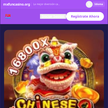
mxfuncasino.org
La mejor diversión casino
Idioma
Iniciar Sesión
Regístrate Ahora