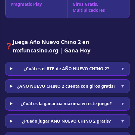
Pragmatic Play
Giros Gratis,
Multiplicadores
Juega Año Nuevo Chino 2 en
❓
mxfuncasino.org | Gana Hoy
¿Cuál es el RTP de AÑO NUEVO CHINO 2?
▼
¿AÑO NUEVO CHINO 2 cuenta con giros gratis?
▼
¿Cuál es la ganancia máxima en este juego?
▼
¿Puedo jugar AÑO NUEVO CHINO 2 gratis?
▼