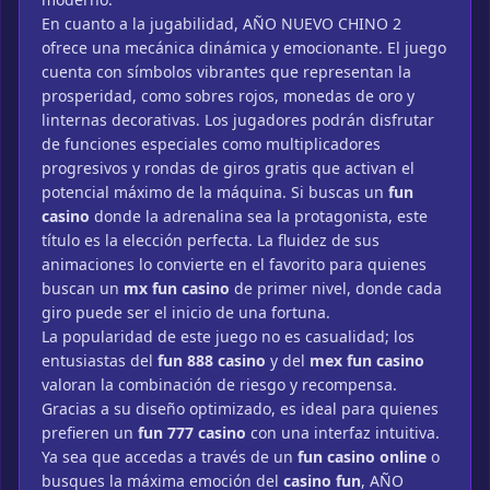
En cuanto a la jugabilidad, AÑO NUEVO CHINO 2
ofrece una mecánica dinámica y emocionante. El juego
cuenta con símbolos vibrantes que representan la
prosperidad, como sobres rojos, monedas de oro y
linternas decorativas. Los jugadores podrán disfrutar
de funciones especiales como multiplicadores
progresivos y rondas de giros gratis que activan el
potencial máximo de la máquina. Si buscas un
fun
casino
donde la adrenalina sea la protagonista, este
título es la elección perfecta. La fluidez de sus
animaciones lo convierte en el favorito para quienes
buscan un
mx fun casino
de primer nivel, donde cada
giro puede ser el inicio de una fortuna.
La popularidad de este juego no es casualidad; los
entusiastas del
fun 888 casino
y del
mex fun casino
valoran la combinación de riesgo y recompensa.
Gracias a su diseño optimizado, es ideal para quienes
prefieren un
fun 777 casino
con una interfaz intuitiva.
Ya sea que accedas a través de un
fun casino online
o
busques la máxima emoción del
casino fun
, AÑO