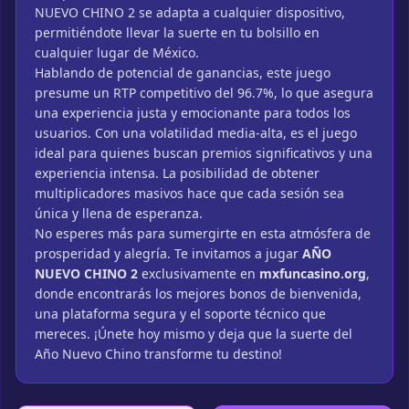
NUEVO CHINO 2 se adapta a cualquier dispositivo,
permitiéndote llevar la suerte en tu bolsillo en
cualquier lugar de México.
Hablando de potencial de ganancias, este juego
presume un RTP competitivo del 96.7%, lo que asegura
una experiencia justa y emocionante para todos los
usuarios. Con una volatilidad media-alta, es el juego
ideal para quienes buscan premios significativos y una
experiencia intensa. La posibilidad de obtener
multiplicadores masivos hace que cada sesión sea
única y llena de esperanza.
No esperes más para sumergirte en esta atmósfera de
prosperidad y alegría. Te invitamos a jugar
AÑO
NUEVO CHINO 2
exclusivamente en
mxfuncasino.org
,
donde encontrarás los mejores bonos de bienvenida,
una plataforma segura y el soporte técnico que
mereces. ¡Únete hoy mismo y deja que la suerte del
Año Nuevo Chino transforme tu destino!